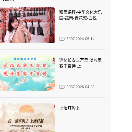
精品课程-中华文化大乐
园-琵琶-青花瓷-白悦
6907
2024-05-14
遥忆长安三万里 漫吟墨
客千百诗 上
3087
2026-04-28
上海灯彩上