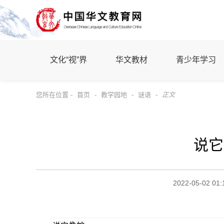
文化“视”界
华文教材
青少年学习
您所在位置 -
首页
-
教学园地
-
谜语
-
正文
说它
2022-05-02 01: