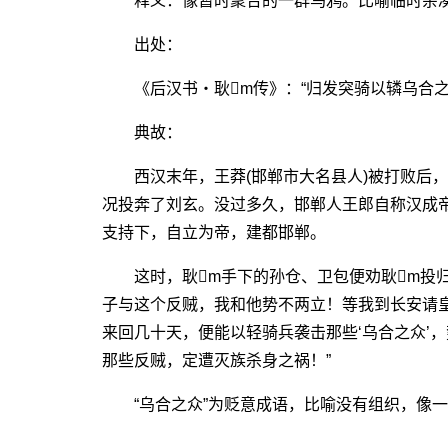
释义：像暂时聚合的一群乌鸦。比喻临时杂凑
出处：
《后汉书・耿m传》：“归发突骑以辚乌合之
典故：
西汉末年，王莽(邯郸市大名县人)被打败后，刘
况投奔了刘玄。没过多久，邯郸人王郎自称汉成
支持下，自立为帝，建都邯郸。
这时，耿m手下的孙仓、卫包便劝耿m投归刘
子与这个反贼，我和他势不两立！等我到长安请
来回几十天，便能以轻骑兵袭击那些‘乌合之众’
那些反贼，定遭灭族杀身之祸！”
“乌合之众”为贬意成语，比喻没有组织，像一