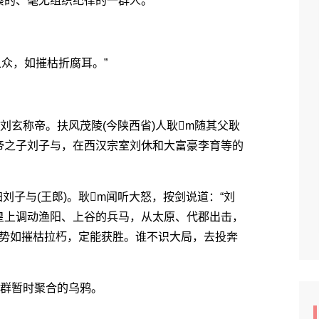
的、毫无组织纪律的一群人。
众，如摧枯折腐耳。”
玄称帝。扶风茂陵(今陕西省)人耿m随其父耿
帝之子刘子与，在西汉宗室刘休和大富豪李育等的
子与(王郎)。耿m闻听大怒，按剑说道：“刘
皇上调动渔阳、上谷的兵马，从太原、代郡出击，
，势如摧枯拉朽，定能获胜。谁不识大局，去投奔
群暂时聚合的乌鸦。