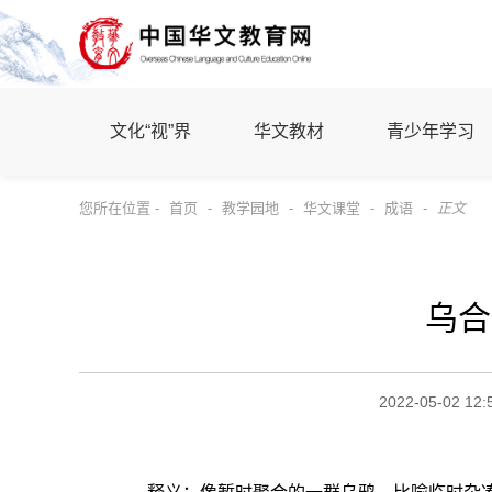
文化“视”界
华文教材
青少年学习
您所在位置 -
首页
-
教学园地
-
华文课堂
-
成语
-
正文
乌合
2022-05-02 12: