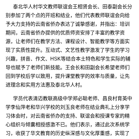
泰北华人村华文教师联谊会王相贤会长、田泰副会长分
别参加了两个点的开班和结业，他们代表教师联谊会向给
予大力支持的云南省侨办表达了诚挚感谢，并指出：培训
期间，云南省侨办提供的优质师资安排了丰富的教学资
源，让老师们在教学方法、课程设计、智能教学等方面实
现了实质性提升。互动式、文艺性教学激发了学生的学习
兴趣，拼音、作文、
HSK
等结合本土特色和学生实际的辅
导也赋予了老师们新技能。王会长和田副会长希望老师们
回到学校后学以致用，提升课堂教学的效率与质量，让先
进理念和实用方法惠及泰北华人村。
学员代表清迈教联高级中学郑必聪老师、昌良村育英中
学李仙萍老和华兴学校的刘玉良老师在结业典礼上分享学
习体会时，对云南省侨办的支持、联谊会和授课专家的精
心组织与倾囊相授感激不已。他们表示，通过此次系统学
习，收获了华文教育的历史纵深感与文化厚重感，实现了