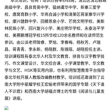
本次培训，在两个培训点各举办四周，清迈区清迈教联
高级中学、昌良育英中学、猛纳暹华中学、新寨三爱学
校、唐窝育群小学、华亮自诚小学和清莱区蒋家寨华兴学
校、康兴健群中学、回模恩泉小学、芒岗文明学校、美斯
林民族小学、回兴复兴小学、美庄明华学校、永泰治平学
校、美赛鹏博冠学校
15
所华校
120
余名教师和在读师范生
参训。由公派老师陇睿、罗旭、李春梅、杨秋芳、卢瑞
昌、蒋青青、李永新、杨晓群、陈锦瑶、胡晓担任主讲。
培训课程既有泰北华人村及华文教育、拼音与汉字教学技
巧、作文课堂设计、华文综合课、小学课堂教学、华文教
学与文艺、
HSK
等实用内容，也有利用智慧教育平台指导
泰北华校开展人教版改编教材教学。培训班还邀请到了云
南大学附中星耀学校王宏瑜老师带来的国学专题《天下谁
人不识君》和西南大学胡福贞博士的专题《阅读与儿童发
展》讲座。