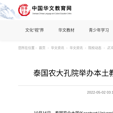
文化“视”界
华文教材
青少年学习
您所在位置 -
首页
-
华文资讯
-
华文资讯
-
院校动态
-
正
泰国农大孔院举办本土
2022-05-02 03: