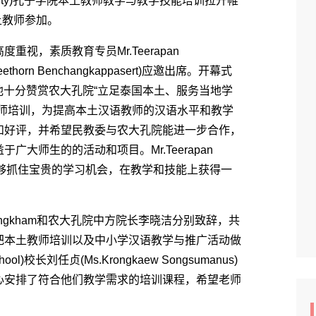
versity)孔子学院本土教师教学与教学技能培训拉开帷
土教师参加。
，素质教育专员Mr.Teerapan
thorn Benchangkappasert)应邀出席。开幕式
致开幕词。他十分赞赏农大孔院“立足泰国本土、服务当地学
教师培训，为提高本土汉语教师的汉语水平和教学
和好评，并希望民教委与农大孔院能进一步合作，
大师生的的活动和项目。Mr.Teerapan
们，能够抓住宝贵的学习机会，在教学和技能上获得一
Kingkham和农大孔院中方院长李晓洁分别致辞，共
把本土教师培训以及中小学汉语教学与推广活动做
ol)校长刘任贞(Ms.Krongkaew Songsumanus)
心安排了符合他们教学需求的培训课程，希望老师
。