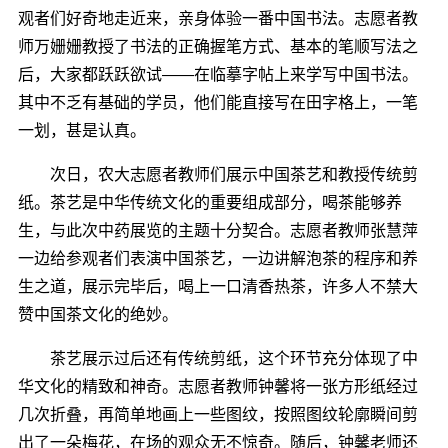
观者们好奇地走近来，亲身体验一番中国书法。志愿者教
师万姗姗教授了书法的正确握笔方式、基本的笔顺写法之
后，大家都跃跃欲试――在临摹字帖上来学写中国书法。
其中不乏有基础的学员，他们能直接写在田字格上，一笔
一划，甚是认真。
次日，农大志愿者教师们展示中国茶艺和教授传统剪
纸。茶艺是中华传统文化的重要组成部分，喝茶能够养
生，与此次中药展览的主题十分契合。志愿者教师张慧萍
一边给参观者们表演中国茶艺，一边讲解泡茶的程序和养
生之道，展示完毕后，喝上一口清香热茶，许多人不禁大
赞中国茶文化的绝妙。
茶艺展示过后还有传统剪纸，这个环节充分体现了中
华文化的精致和神奇。志愿者教师钟馨将一张方形纸经过
几次折叠，再简单地画上一些图纹，按照图纹轮廓瞬间剪
出了一朵梅花，在场的观众无不惊奇。随后，钟馨老师还