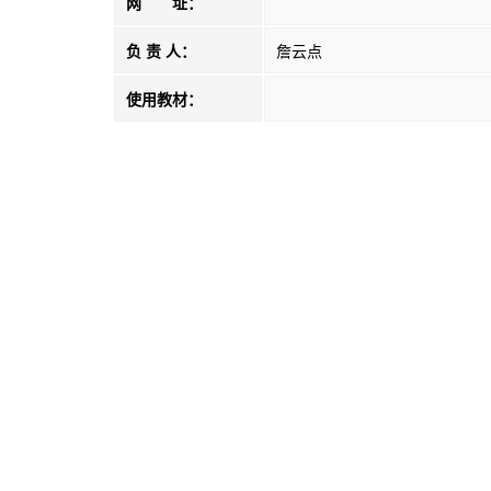
网 址：
负 责 人：
詹云点
使用教材：