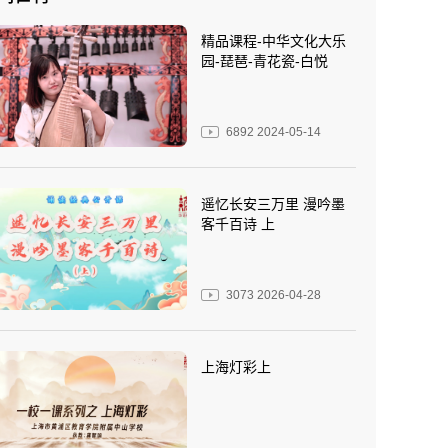
精品课程-中华文化大乐
园-琵琶-青花瓷-白悦
6892
2024-05-14
遥忆长安三万里 漫吟墨
客千百诗 上
3073
2026-04-28
上海灯彩上