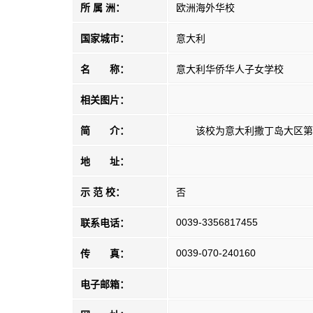
所 属 洲：
欧洲海外华校
国家城市：
意大利
名 称：
意大利华侨华人子女学校
相关图片：
简 介：
该校为意大利撒丁岛大区第
地 址：
示 范 校：
否
0039-3356817455
联系电话：
0039-070-240160
传 真：
电子邮箱：