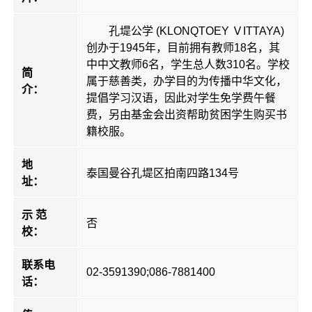
孔堤公学 (KLONQTOEY ＶITTAYA)
创办于1945年，目前拥有教师18名，其
中中文教师6名，学生总人数310名。学校
简
属于慈善类，办学目的为传播中华文化，
介：
提倡学习汉语，因此对学生免学费午餐
费，另由基金会出资帮助贫困学生购买书
籍校服。
地
泰国曼谷孔堤区拍南四路134号
址：
示 范
否
校：
联系电
02-3591390;086-7881400
话：