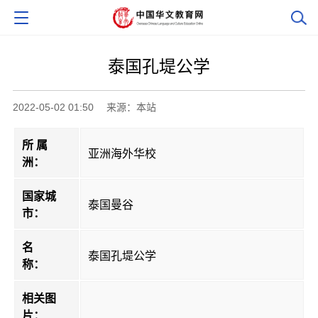
泰国孔堤公学
2022-05-02 01:50
来源：本站
所 属
亚洲海外华校
洲：
国家城
泰国曼谷
市：
名
泰国孔堤公学
称：
相关图
片：