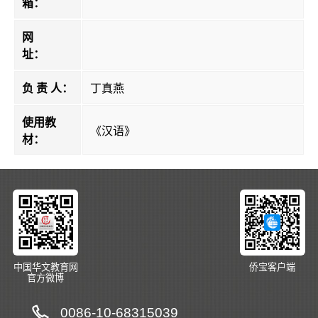
箱：
网
址：
负 责 人：
丁真燕
使用教
《汉语》
材：
中国华文教育网
侨宝客户端
官方微博
0086-10-68315039