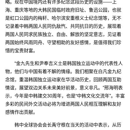
略。现在中国境内还有许多纪念这段历史的设施――上
海、重庆等地的大韩民国临时政府旧址、鲁迅公园，也就
是虹口公园内的梅轩、哈尔滨安重根义士纪念馆等，无不
记录着中韩两国人民同仇敌忾、共同抗日的历史，展现着
两国人民同求民族独立、自由、解放的坚定意志，见证着
两国始终风雨同舟、守望相助的友好感情，是值得我们珍
惜的宝贵财富。
“金九先生和尹奉吉义士是韩国独立运动中的代表性人
物，他们与中国有着不解的情缘。我们相聚在白凡金九纪
念馆，重温韩国独立运动家在华活动历史，回顾两国互助
情谊，展望双边关系未来美好前景，意义非凡。”邢海明表
示，今年是中韩建交30周年，也是“中韩文化交流年”。丰富
多彩的民间外交活动必将为增进两国人民相互理解和友好
感情作出贡献。
韩中全球协会会长禹守根在当天的活动中表示，从历