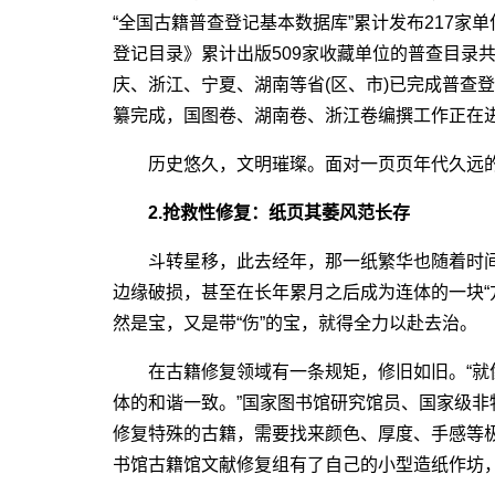
“全国古籍普查登记基本数据库”累计发布217家单
登记目录》累计出版509家收藏单位的普查目录共计
庆、浙江、宁夏、湖南等省(区、市)已完成普查
纂完成，国图卷、湖南卷、浙江卷编撰工作正在
历史悠久，文明璀璨。面对一页页年代久远的
2.抢救性修复：纸页其萎风范长存
斗转星移，此去经年，那一纸繁华也随着时间
边缘破损，甚至在长年累月之后成为连体的一块“
然是宝，又是带“伤”的宝，就得全力以赴去治。
在古籍修复领域有一条规矩，修旧如旧。“就
体的和谐一致。”国家图书馆研究馆员、国家级
修复特殊的古籍，需要找来颜色、厚度、手感等
书馆古籍馆文献修复组有了自己的小型造纸作坊，