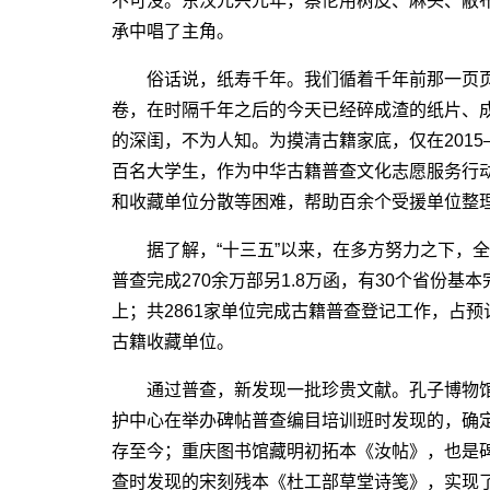
不可没。东汉元兴元年，蔡伦用树皮、麻头、敝
承中唱了主角。
俗话说，纸寿千年。我们循着千年前那一页页
卷，在时隔千年之后的今天已经碎成渣的纸片、
的深闺，不为人知。为摸清古籍家底，仅在2015
百名大学生，作为中华古籍普查文化志愿服务行
和收藏单位分散等困难，帮助百余个受援单位整
据了解，“十三五”以来，在多方努力之下，全
普查完成270余万部另1.8万函，有30个省份基
上；共2861家单位完成古籍普查登记工作，占预
古籍收藏单位。
通过普查，新发现一批珍贵文献。孔子博物馆藏
护中心在举办碑帖普查编目培训班时发现的，确
存至今；重庆图书馆藏明初拓本《汝帖》，也是
查时发现的宋刻残本《杜工部草堂诗笺》，实现