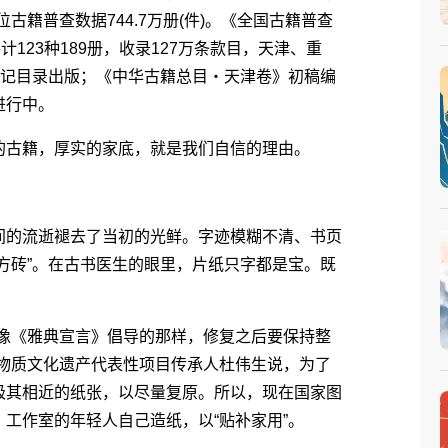
位古籍普查数据744.7万册(件)。《全国古籍普查
123种189册，收录127万条款目，天津、重
登记目录出版；《中华古籍总目・天津卷》初稿编
进行中。
古籍，厚实的家底，就是我们自信的理由。
的流逝褪去了当初的光鲜。字迹模糊不清、书页
方砖”。在古书医生的眼里，片纸只字都是宝。既
像《雅典宣言》倡导的那样，修复之后要保持整
非物质文化遗产代表性项目传承人杜伟生说，为了
极其相近的纸张，以尽量复原。所以，现在国家图
工作室的年轻人自己造纸，以“贴补家用”。