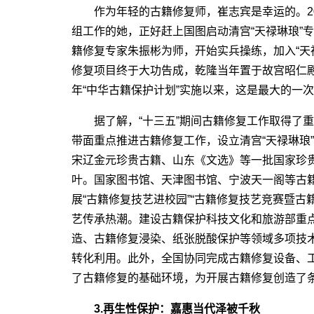
作为年轻的古籍修复师，崔志宾是幸运的。20
组工作的她，正好赶上国图启动清宫“天禄琳琅”
籍修复专家朱振彬为师，开始实兵操练，加入“天禄琳
修复项目终于大功告成，乾隆当年置于故宫昭仁殿
年“中华古籍保护计划”实施以来，这是最大的一
据了解，“十三五”期间古籍修复工作取得了重大
带面重点推进古籍修复工作，设立清宫“天禄琳琅”
宋辽金元珍贵古籍、山东《文选》等一批国家珍贵
叶。国家图书馆、天津图书馆、宁波天一阁等古
展“古籍修复技艺进校园”“古籍修复技艺竞赛暨古
艺传承热潮。建设古籍保护科技文化和旅游部重
造、古籍修复浸染、纸张脱酸保护等领域多项技
转化利用。此外，全国协同完成古籍修复设备、
了古籍修复的基础环境，为开展古籍修复创造了
3.再生性保护：嘉惠当代泽被千秋