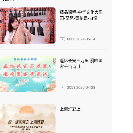
精品课程-中华文化大乐
园-琵琶-青花瓷-白悦
6868
2024-05-14
遥忆长安三万里 漫吟墨
客千百诗 上
3053
2026-04-28
上海灯彩上