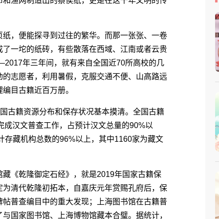
布和渔网制造出的蔡侯纸，更是在这千年文明的传
纸，便能探寻到过往的繁华。而那一张张、一卷
成了一坨的纸砖，有些散落在西域、江南或者云贵
―2017年三年间，就有来自全国近70所高校的几
动的志愿者，利用暑假，克服交通不便、山高路远
理编目古籍近百万册。
国古籍资源分布和保存状况基本摸清。全国古籍
本完成汉文普查工作，占预计汉文总量的90%以
计存藏机构总数的96%以上，其中1160家为藏文
《乾隆御定石经》，就是2019年国家古籍保
定为清代乾隆初拓本，自嘉庆元年赏赐孔府后，保
碑帖普查编目中的重大发现；上海图书馆在古籍普
了与国家图书馆、上海博物馆藏本合璧。据统计，