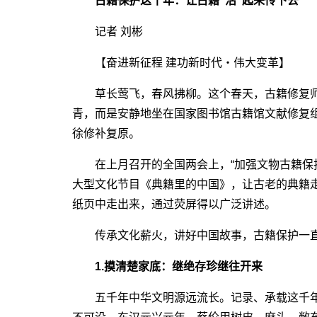
古籍保护这十年：让古籍“活”起来传下去
记者 刘彬
【奋进新征程 建功新时代・伟大变革】
草长莺飞，春风拂柳。这个春天，古籍修复师
青，而是安静地坐在国家图书馆古籍馆文献修复
徐修补复原。
在上月召开的全国两会上，“加强文物古籍保护
大型文化节目《典籍里的中国》，让古老的典籍
纸页中走出来，通过荧屏得以广泛讲述。
传承文化薪火，讲好中国故事，古籍保护一
1.摸清楚家底：继绝存珍继往开来
五千年中华文明源远流长。记录、承载这千年文