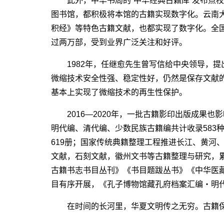
此外，中华书局的“中华经典古籍库”发布点校
图书馆，都积极将本馆的古籍实现数字化。云南
积经》等特色古籍文献，也都实现了数字化。全国
过两万部，受到业界广泛关注和好评。
1982年，任继愈先生曾写信给中央领导，提
微缩技术安全性强、稳定性好，仍然是保存文献
基本上实现了微缩技术的再生性保护。
2016―2020年，一批古籍影印出版成果也影
明代编、清代编、少数民族古籍编共计收录583
619册；国家传统典籍整理工程推进长江、黄河
文献，石刻文献，徽州文书等古籍整理与研究，累
古籍书志书目丛刊》《书目题跋丛书》《中华医藏
目有序开展，《孔子博物馆藏孔府档案汇编・明
在时间的长河里，华夏文明传之无穷。古籍保