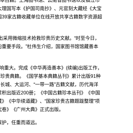
本古籍。上海图书馆、云南省图书馆以及镇江市
大理国写本《护国司南抄》、元官刻大藏经《大宝
39家古籍收藏单位在线开放共享古籍数字资源超
出采用微缩技术抢救珍贵历史文献。“时至今日，
的重要手段。”杜伟生介绍，国家图书馆馆藏善本
响重大。完成《中华再造善本》(续编)出版工作，
种珍贵典籍。《国学基本典籍丛刊》累计出版91种
、长城、大运河、“一带一路”古籍文献，历代海洋
积出版近200册；《中国古籍珍本丛刊》《中国
》《中华续道藏》、“国家珍贵古籍题跋整理”项
代卷》《广州大典》正式出版。
护，任重而道远。