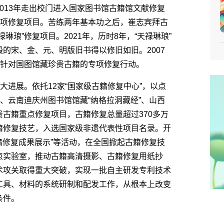
13年走出校门进入国家图书馆古籍馆文献修复
专项修复项目。苦练两年基本功之后，崔志宾拜古
琅”修复项目。2021年，历时8年，“天禄琳琅”
的宋、金、元、明版旧书得以修旧如旧。2007
次针对国图馆藏珍贵古籍的专项修复行动。
进展。依托12家“国家级古籍修复中心”，以点
、云南迪庆州图书馆馆藏“纳格拉洞藏经”、山西
古籍重点修复项目，古籍修复总量超过370多万
籍修复技艺，入选国家级非遗代表性项目名录。开
籍修复成果展示”等活动，在全国掀起古籍修复技
点实验室，推动古籍高清摄影、古籍修复用纸抄
术攻关取得重大突破，实现一批自主研发专利技术
工具、材料的系统研制和配发工作，从根本上改变
条件。