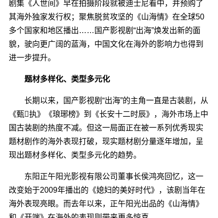
剧集《人世间》早在拍摄阶段就被迪士尼看中，并预购了
其海外独家发行权；聚焦脱贫攻坚的《山海情》在全球50
多个国家和地区播出……国产影视剧“出海”焕发出新的面
貌，驶向更广阔的蓝海，中国文化在海外的影响力也得到
进一步提升。
题材多样化、类型多元化
长期以来，国产影视剧“出海”的主角一直是古装剧，从
《甄执》《琅琊榜》到《长安十二时辰》，海外市场上中
国古装剧的热度不减。但这一局面正在被一系列优秀现实
题材剧作的海外表现打破，现实题材剧分量逐年增加，呈
现出题材多样化、类型多元化的趋势。
东阳正午阳光影视有限公司董事长侯鸿亮回忆，这一
改变始于2009年播出的《媳妇的美好时代》，该剧当年在
海外表现亮眼。而去年以来，正午阳光出品的《山海情》
和《开端》在海外的表现则带来更多惊喜。