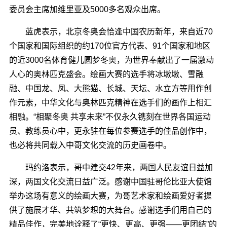
委员会主席加维里亚及5000多名观众出席。
蓝虎表示，北京冬奥会恰逢中国农历新年，来自近70
个国家和国际组织的约170位官方代表、91个国家和地区
的近3000名体育健儿圆梦冬奥，为世界奉献出了一届激动
人心的奥林匹克盛会。绘画大赛的选手将冰墩墩、雪融
融、中国龙、凤、大熊猫、长城、天坛、水立方等用作创
作元素，中华文化与奥林匹克精神在选手们的画作上相汇
相融。“相聚冬奥 共享未来”不仅永久镌刻在世界各国运动
员、教练员心中，更永驻在每位参赛选手的佳品创作中，
也必将共同载入中哥文化交流的历史画卷中。
玛约洛表示，哥中建交42年来，两国人民友谊日益加
深，两国文化交流日益广泛。感谢中国驻哥伦比亚大使馆
举办这场有意义的绘画大赛，为哥艺术家和绘画爱好者提
供了施展才华、共筑梦想的大舞台。感谢选手们用自己的
精品佳作，完美地诠释了“更快、更高、更强――更团结”的