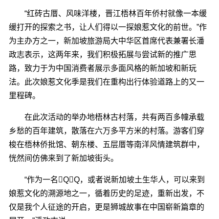
“红砖古厝、风味洋楼，晋江梧林百年侨村就像一本缓
缓打开的探索之书，让人们得以一探娘惹文化的前世。”作
为主办方之一，新加坡旅游局大中华区首席代表兼署长潘
政志表示，这两年来，我们积极拓展与尝试新的推广思
路，致力于为中国消费者展示多面风格的新加坡和新玩
法。此次娘惹文化季是我们在重构出行体验道路上的又一
里程碑。
在此次活动的举办地梧林古村落，共有两百多幢承载
乡愁的百年建筑，散落在六万多平方米的村落。游客们穿
梭在梧林侨批馆、朝东楼、五层厝等南洋风情建筑群中，
恍然间仿佛来到了新加坡街头。
“作为一名QQ，或者说新加坡土生华人，可以来到
娘惹文化的溯源地之一，循着历史的足迹，重新出发，不
仅是我个人征途的开启，更是狮城故事在中国崭新篇章的