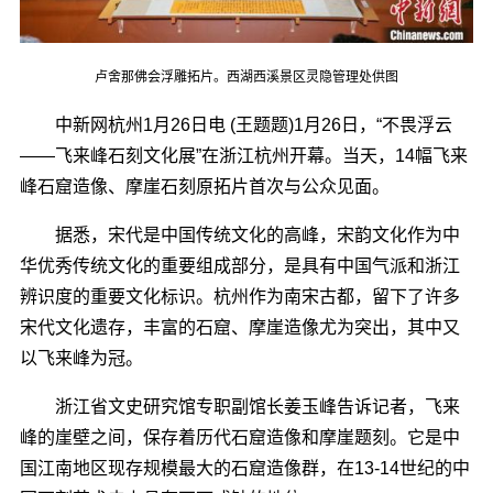
卢舍那佛会浮雕拓片。西湖西溪景区灵隐管理处供图
中新网杭州1月26日电 (王题题)1月26日，“不畏浮云
――飞来峰石刻文化展”在浙江杭州开幕。当天，14幅飞来
峰石窟造像、摩崖石刻原拓片首次与公众见面。
据悉，宋代是中国传统文化的高峰，宋韵文化作为中
华优秀传统文化的重要组成部分，是具有中国气派和浙江
辨识度的重要文化标识。杭州作为南宋古都，留下了许多
宋代文化遗存，丰富的石窟、摩崖造像尤为突出，其中又
以飞来峰为冠。
浙江省文史研究馆专职副馆长姜玉峰告诉记者，飞来
峰的崖壁之间，保存着历代石窟造像和摩崖题刻。它是中
国江南地区现存规模最大的石窟造像群，在13-14世纪的中