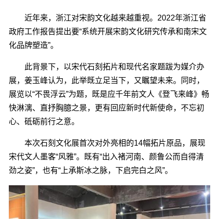
近年来，浙江对宋韵文化越来越重视。2022年浙江省
政府工作报告提出要“系统开展宋韵文化研究传承和南宋文
化品牌塑造”。
此背景下，以宋代石刻拓片和现代名家题跋为媒介办
展，姜玉峰认为，此举既立足当下，又瞩望未来。同时，
展览以“不畏浮云”为题，既是应千年前文人《登飞来峰》畅
快淋漓、直抒胸臆之景，更有回应新时代新使命，不忘初
心、砥砺前行之意。
本次石刻文化展首次对外亮相的14幅拓片原品，展现
宋代文人墨客“风雅”。既有“出入褚河南、颜鲁公而自得清
劲之姿”，也有“上承斯冰之脉，下启完白之风”。