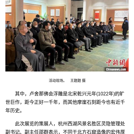
活动现场。 王题题 摄
其中，卢舍那佛会浮雕是北宋乾兴元年(1022年)的旷
世巨作，距今正好一千年，而其他摩崖石刻距今也有近千
年历史。
此次展览的策展人，杭州西湖风景名胜区灵隐管理处
副书记、副主任邵群表示，不同于北方石窟造像的宏伟厚