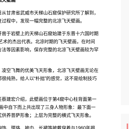
飞天壁画
5日从甘肃省武威市天梯山石窟保护研究所了解到，
复过程中，发现一幅完整的北凉飞天壁画。
凿于岩壁上的天梯山石窟始建于东晋十六国时期
窟艺术的杰出代表。北凉时期的飞天壁画，在时间
方法等因素影响，保存完整的北凉飞天壁画较为罕
凌空飞舞的优美飞天形象，北凉飞天壁画无论在
很纯熟，给人以“朴拙”的感觉，这不是绘制技巧
蔡建宏介绍，此壁画位于第4窟中心柱背面第一
壁画中自下而上共出现了三身人物形象：最下面一
式供养菩萨形象；上层为完整的横式飞天形象。
、璎珞、披巾、长裙等披戴穿着与1960年揭