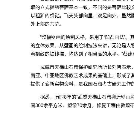
取的立式提瓶菩萨基本一致，不同的是菩萨比较
以粗犷的感觉。飞天头部向里，双足向外，虽然
外上部的菩萨。
“整幅壁画的绘制风格，采用了‘凹凸画法’。
的立体效果。从壁画的绘制技法来讲，无论是人
着褶纹的铁线描，均达到了相当高的水平。”蔡建
武威市天梯山石窟保护研究所所长刘智表示，
南亚、中亚地区佛教艺术成果的基础上，形成了
提供了崭新实物资料，是我国石窟考古研究工作
据悉，历时8年的“武威天梯山石窟搬迁壁画彩
画300余平方米、塑像70余身，修复工程由敦煌