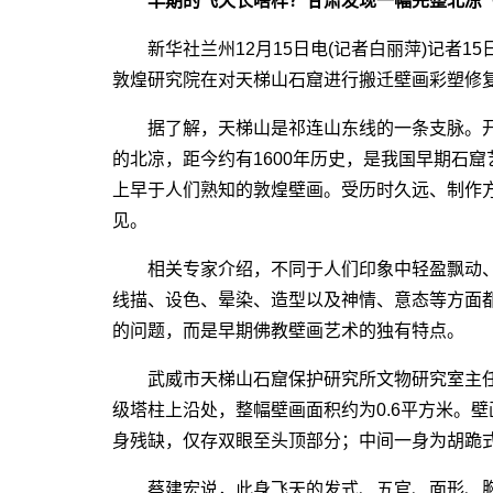
早期的飞天长啥样？甘肃发现一幅完整北凉
新华社兰州12月15日电(记者白丽萍)记者1
敦煌研究院在对天梯山石窟进行搬迁壁画彩塑修
据了解，天梯山是祁连山东线的一条支脉。开
的北凉，距今约有1600年历史，是我国早期石
上早于人们熟知的敦煌壁画。受历时久远、制作
见。
相关专家介绍，不同于人们印象中轻盈飘动、
线描、设色、晕染、造型以及神情、意态等方面都
的问题，而是早期佛教壁画艺术的独有特点。
武威市天梯山石窟保护研究所文物研究室主任
级塔柱上沿处，整幅壁画面积约为0.6平方米。
身残缺，仅存双眼至头顶部分；中间一身为胡跪
蔡建宏说，此身飞天的发式、五官、面形、胸饰