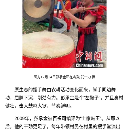
图为12月14日彭承金正在击鼓 武一力 摄
原生态的摆手舞由农耕活动变化而来，脚手同边舞
动，屈膝下沉，刚劲有力。彭承金是个“左撇子”，并且身材
健壮，击大鼓鸣大锣，节奏鲜明。
2009年，彭承金被百福司镇评为“土家鼓王”。从那以
后，他的干劲更足了，每年带领村民在村里的摆手堂演出