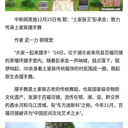
中新网恩施12月15日电 题：“土家鼓王”彭承金：致力
传承土家族摆手舞
作者 武一力 郭晓莹
“大家一起来摆手！”14日，位于湖北省来凤县百福司镇
的茶堰坪摆手堂内，随着彭承金一声呐喊，鼓点落下，铜
锣响起，30余身着土家族传统服饰的村民围成一圈，跳起
原生态摆手舞。
摆手舞是土家族古老的传统舞蹈，也是国家级非物质
文化遗产，发源于百福司镇，流传在鄂、湘、渝、黔交界
的酉水河和乌江流域，有“东方迪斯科”之称。今年11月，百
福司镇被评为“中国民间文化艺术之乡”。