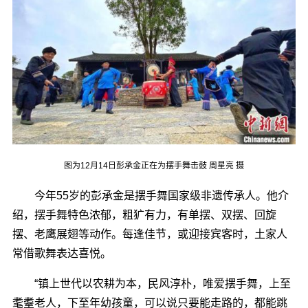
图为12月14日彭承金正在为摆手舞击鼓 周星亮 摄
今年55岁的彭承金是摆手舞国家级非遗传承人。他介
绍，摆手舞特色浓郁，粗犷有力，有单摆、双摆、回旋
摆、老鹰展翅等动作。每逢佳节，或迎接宾客时，土家人
常借歌舞表达喜悦。
“镇上世代以农耕为本，民风淳朴，唯爱摆手舞，上至
耄耋老人，下至年幼孩童，可以说只要能走路的，都能跳