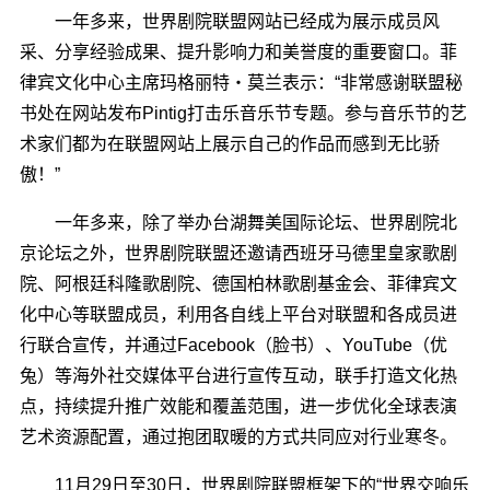
一年多来，世界剧院联盟网站已经成为展示成员风
采、分享经验成果、提升影响力和美誉度的重要窗口。菲
律宾文化中心主席玛格丽特・莫兰表示：“非常感谢联盟秘
书处在网站发布Pintig打击乐音乐节专题。参与音乐节的艺
术家们都为在联盟网站上展示自己的作品而感到无比骄
傲！”
一年多来，除了举办台湖舞美国际论坛、世界剧院北
京论坛之外，世界剧院联盟还邀请西班牙马德里皇家歌剧
院、阿根廷科隆歌剧院、德国柏林歌剧基金会、菲律宾文
化中心等联盟成员，利用各自线上平台对联盟和各成员进
行联合宣传，并通过Facebook（脸书）、YouTube（优
兔）等海外社交媒体平台进行宣传互动，联手打造文化热
点，持续提升推广效能和覆盖范围，进一步优化全球表演
艺术资源配置，通过抱团取暖的方式共同应对行业寒冬。
11月29日至30日，世界剧院联盟框架下的“世界交响乐