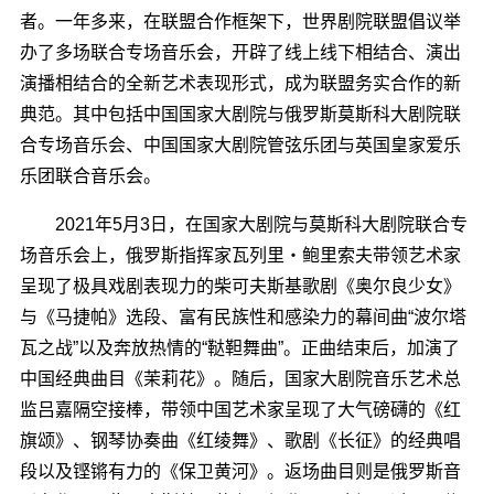
者。一年多来，在联盟合作框架下，世界剧院联盟倡议举
办了多场联合专场音乐会，开辟了线上线下相结合、演出
演播相结合的全新艺术表现形式，成为联盟务实合作的新
典范。其中包括中国国家大剧院与俄罗斯莫斯科大剧院联
合专场音乐会、中国国家大剧院管弦乐团与英国皇家爱乐
乐团联合音乐会。
2021年5月3日，在国家大剧院与莫斯科大剧院联合专
场音乐会上，俄罗斯指挥家瓦列里・鲍里索夫带领艺术家
呈现了极具戏剧表现力的柴可夫斯基歌剧《奥尔良少女》
与《马捷帕》选段、富有民族性和感染力的幕间曲“波尔塔
瓦之战”以及奔放热情的“鞑靼舞曲”。正曲结束后，加演了
中国经典曲目《茉莉花》。随后，国家大剧院音乐艺术总
监吕嘉隔空接棒，带领中国艺术家呈现了大气磅礴的《红
旗颂》、钢琴协奏曲《红绫舞》、歌剧《长征》的经典唱
段以及铿锵有力的《保卫黄河》。返场曲目则是俄罗斯音