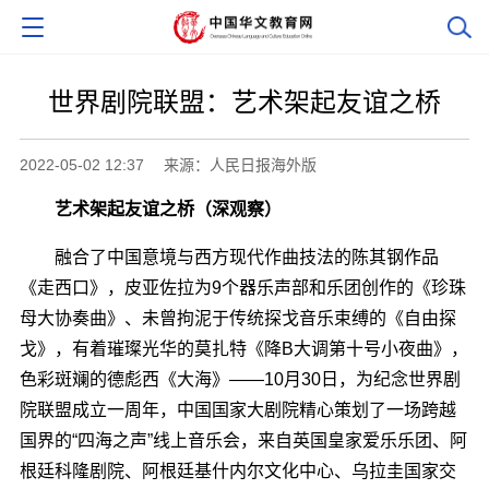
世界剧院联盟：艺术架起友谊之桥
2022-05-02 12:37
来源：人民日报海外版
艺术架起友谊之桥（深观察）
融合了中国意境与西方现代作曲技法的陈其钢作品
《走西口》，皮亚佐拉为9个器乐声部和乐团创作的《珍珠
母大协奏曲》、未曾拘泥于传统探戈音乐束缚的《自由探
戈》，有着璀璨光华的莫扎特《降B大调第十号小夜曲》，
色彩斑斓的德彪西《大海》――10月30日，为纪念世界剧
院联盟成立一周年，中国国家大剧院精心策划了一场跨越
国界的“四海之声”线上音乐会，来自英国皇家爱乐乐团、阿
根廷科隆剧院、阿根廷基什内尔文化中心、乌拉圭国家交