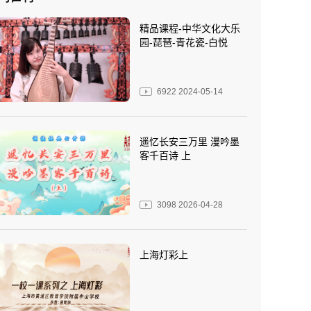
精品课程-中华文化大乐
园-琵琶-青花瓷-白悦
6922
2024-05-14
遥忆长安三万里 漫吟墨
客千百诗 上
3098
2026-04-28
上海灯彩上