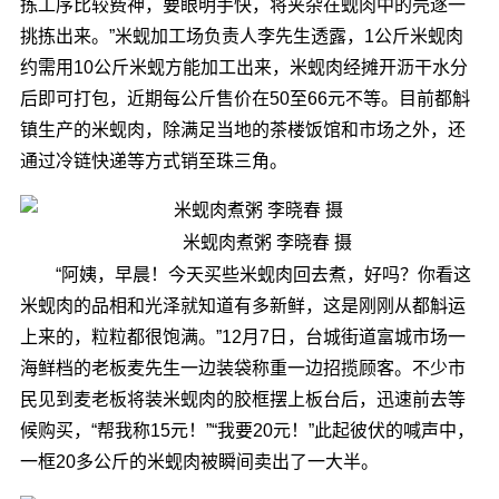
拣工序比较费神，要眼明手快，将夹杂在蚬肉中的壳逐一
挑拣出来。”米蚬加工场负责人李先生透露，1公斤米蚬肉
约需用10公斤米蚬方能加工出来，米蚬肉经摊开沥干水分
后即可打包，近期每公斤售价在50至66元不等。目前都斛
镇生产的米蚬肉，除满足当地的茶楼饭馆和市场之外，还
通过冷链快递等方式销至珠三角。
米蚬肉煮粥 李晓春 摄
“阿姨，早晨！今天买些米蚬肉回去煮，好吗？你看这
米蚬肉的品相和光泽就知道有多新鲜，这是刚刚从都斛运
上来的，粒粒都很饱满。”12月7日，台城街道富城市场一
海鲜档的老板麦先生一边装袋称重一边招揽顾客。不少市
民见到麦老板将装米蚬肉的胶框摆上板台后，迅速前去等
候购买，“帮我称15元！”“我要20元！”此起彼伏的喊声中，
一框20多公斤的米蚬肉被瞬间卖出了一大半。