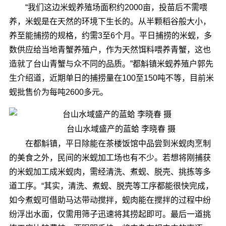
“我们这边米蚬养殖场面积约2000亩，投苗后不需喂
养，米蚬是在天然的环境下生长的。从半颗稻谷般大小，
养至能捕捞的规格，约需3至6个月。平日捕捞的米蚬，多
数供应给当地青蟹养殖户，作为天然饵料喂养青蟹，这也
造就了台山青蟹与众不同的品质。”都斛镇米蚬养殖户郭先
生介绍道，近期单日的捕捞量在100至150吨不等，目前米
蚬批售价为每吨2600多元。
台山水域盛产的蓝蛤 李晓春 摄
在都斛镇，平日除能在茶楼饭馆中品尝到米蚬肉烹制
的美食之外，民间的米蚬加工场也有不少。若想将刚捕获
的米蚬加工成米蚬肉，需经清洗、煮蚬、脱壳、挑拣等多
道工序。“其实，清洗、煮蚬、脱壳等工序都能很快完成，
如今煮蚬可借助马达带动搅拌，蚬肉能在搅拌的过程中纷
纷浮出水面，仅需用筛子迅速将其捞起即可。最后一道挑