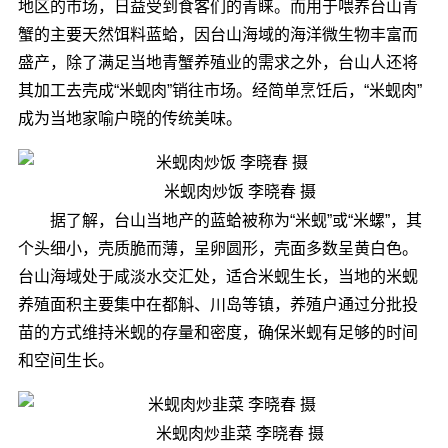
地区的市场，日益受到食客们的青睐。而用于喂养台山青
蟹的主要天然饵料蓝蛤，因台山海域的海洋微生物丰富而
盛产，除了满足当地青蟹养殖业的需求之外，台山人还将
其加工去壳成“米蚬肉”销往市场。经简单烹饪后，“米蚬肉”
成为当地家喻户晓的传统美味。
米蚬肉炒饭 李晓春 摄
据了解，台山当地产的蓝蛤被称为“米蚬”或“米螺”，其
个头细小，壳质脆而薄，呈卵圆形，壳面多数呈黄白色。
台山海域处于咸淡水交汇处，适合米蚬生长，当地的米蚬
养殖面积主要集中在都斛、川岛等镇，养殖户通过分批投
苗的方式维持米蚬的存量和密度，确保米蚬有足够的时间
和空间生长。
米蚬肉炒韭菜 李晓春 摄