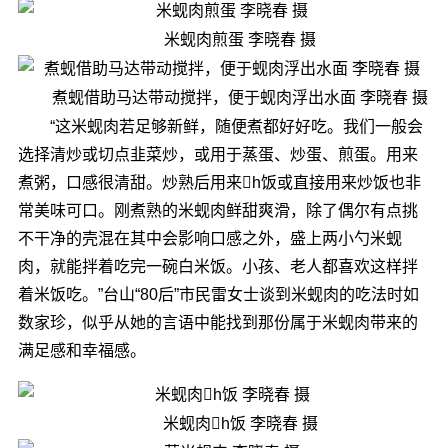
米蚬肉煎蛋 李晓春 摄
煮蚬借助马达带动搅拌，便于蚬肉浮出水面 李晓春 摄
“这米蚬肉若足够新鲜，随便煮都好好吃。我们一般会
选择清炒或切点韭菜炒，或用于蒸蛋、炒蛋、煎蛋。用来
煮粥，口感很清甜。炒熟后用来h饭或直接用来炒饭也非
常美味可口。刚煮熟的米蚬肉鲜甜爽滑，除了偶尔有点挑
不干净的壳混在其中会影响口感之外，盛上两小勺米蚬
肉，就能拌着吃完一碗白米饭。小孩、老人都喜欢这样拌
着米饭吃。”台山“80后”市民雷女士谈到米蚬肉的吃法时如
数家珍，似乎从她的言语中能找到那份属于米蚬肉带来的
满足感和幸福感。
米蚬肉h饭 李晓春 摄