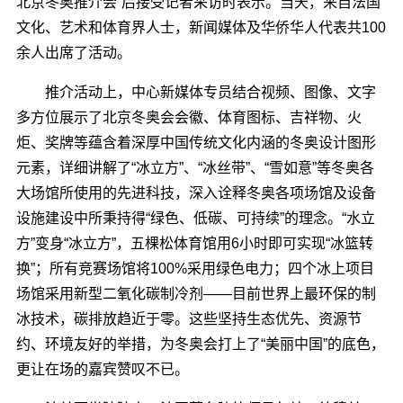
北京冬奥推介会”后接受记者采访时表示。当天，来自法国
文化、艺术和体育界人士，新闻媒体及华侨华人代表共100
余人出席了活动。
推介活动上，中心新媒体专员结合视频、图像、文字
多方位展示了北京冬奥会会徽、体育图标、吉祥物、火
炬、奖牌等蕴含着深厚中国传统文化内涵的冬奥设计图形
元素，详细讲解了“冰立方”、“冰丝带”、“雪如意”等冬奥各
大场馆所使用的先进科技，深入诠释冬奥各项场馆及设备
设施建设中所秉持得“绿色、低碳、可持续”的理念。“水立
方”变身“冰立方”，五棵松体育馆用6小时即可实现“冰篮转
换”；所有竞赛场馆将100%采用绿色电力；四个冰上项目
场馆采用新型二氧化碳制冷剂――目前世界上最环保的制
冰技术，碳排放趋近于零。这些坚持生态优先、资源节
约、环境友好的举措，为冬奥会打上了“美丽中国”的底色，
更让在场的嘉宾赞叹不已。