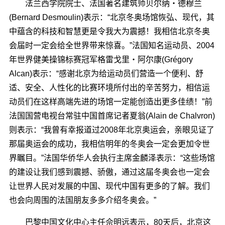
法兰西学院院士、法国著名建筑师贝尔纳・德穆兰
(Bernard Desmoulin)表示：“北京冬奥场馆恢弘、现代，其
中蕴含的科技和智慧更是令我大为震撼！我相信北京冬奥
会届时一定会给全世界带来惊喜。”法国知名运动员、2004
年世界健美操锦标赛冠军格雷戈里・阿尔康(Grégory
Alcan)表示：“感谢北京为给运动员们营造一个便利、舒
适、安全、人性化的比赛环境所付出的辛苦努力，相信运
动员们在这样高端先进的场馆一定能创造出更多佳绩！”前
法国国营电视台常驻中国首席记者夏翁(Alain de Chalvron)
则表示：“我曾有幸报道过2008年北京奥运会，亲眼见证了
那届奥运会的成功，我相信明年的冬奥会一定会更加令世
界瞩目。”法国华侨华人会执行主席金麟泽表示：“这些场馆
的建设让我们感到震撼、骄傲，通过这届冬奥会也一定会
让世界人民对发展的中国、现代中国有更多的了解。我们
也会向周围的法国朋友多多介绍冬奥会。”
巴黎中国文化中心主任佘明远表示，80天后，北京这