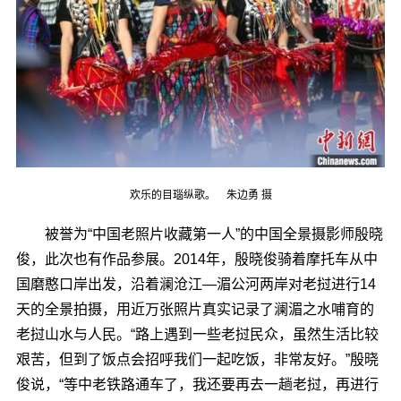
欢乐的目瑙纵歌。 朱边勇 摄
被誉为“中国老照片收藏第一人”的中国全景摄影师殷晓
俊，此次也有作品参展。2014年，殷晓俊骑着摩托车从中
国磨憨口岸出发，沿着澜沧江―湄公河两岸对老挝进行14
天的全景拍摄，用近万张照片真实记录了澜湄之水哺育的
老挝山水与人民。“路上遇到一些老挝民众，虽然生活比较
艰苦，但到了饭点会招呼我们一起吃饭，非常友好。”殷晓
俊说，“等中老铁路通车了，我还要再去一趟老挝，再进行