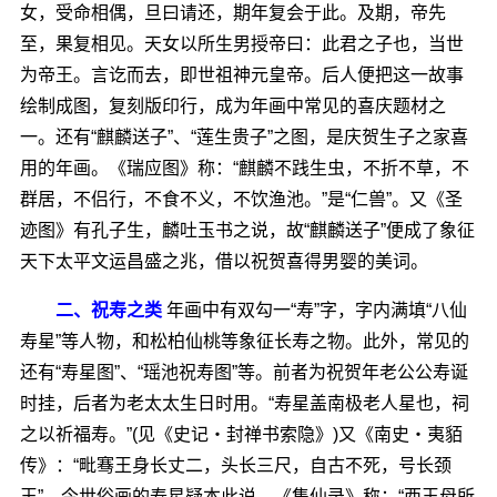
女，受命相偶，旦曰请还，期年复会于此。及期，帝先
至，果复相见。天女以所生男授帝曰：此君之子也，当世
为帝王。言讫而去，即世祖神元皇帝。后人便把这一故事
绘制成图，复刻版印行，成为年画中常见的喜庆题材之
一。还有“麒麟送子”、“莲生贵子”之图，是庆贺生子之家喜
用的年画。《瑞应图》称：“麒麟不践生虫，不折不草，不
群居，不侣行，不食不义，不饮渔池。”是“仁兽”。又《圣
迹图》有孔子生，麟吐玉书之说，故“麒麟送子”便成了象征
天下太平文运昌盛之兆，借以祝贺喜得男婴的美词。
二、祝寿之类
年画中有双勾一“寿”字，字内满填“八仙
寿星”等人物，和松柏仙桃等象征长寿之物。此外，常见的
还有“寿星图”、“瑶池祝寿图”等。前者为祝贺年老公公寿诞
时挂，后者为老太太生日时用。“寿星盖南极老人星也，祠
之以祈福寿。”(见《史记・封禅书索隐》)又《南史・夷貊
传》：“毗骞王身长丈二，头长三尺，自古不死，号长颈
王”。今世俗画的寿星疑本此说。《集仙录》称：“西王母所