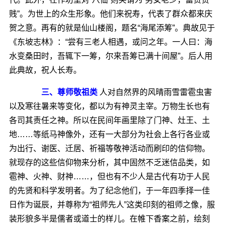
贱”。为世上的众生形象。他们来祝寿，代表了群众都来庆
贺之意。再有的就是仙山楼阁，题名“海尾添筹”。典故见于
《东坡志林》：“尝有三老人相遇，或问之年。一人曰：海
水变桑田时，吾辄下一筹，尔来吾筹已满十间屋”。后人用
此典故，祝人长寿。
三、尊师敬祖类
人对自然界的风晴雨雪雷雹虫害
以及寒往暑来等变化，都以为有神灵主宰。万物生长也有
各司其责任之神。所以在民间年画里除了门神、灶王、土
地……等纸马神像外，还有一大部分为社会上各行各业或
为出行、谢医、迁居、祈福等敬神活动而刷印的信仰物。
就现存的这些信仰物来分析，其中固然不乏迷信品类，如
雹神、火神、财神……，但也有不少人是古代有功于人民
的先贤和科学发明者。为了纪念他们，于一年四季择一佳
日作为诞辰，并尊称为“祖师先人”这类印刻的祖师之像，服
装形貌多半是儒者或道士的样儿。在帷下香案之前，绘刻