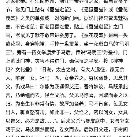
之家祀奉。在江南苏州、浙江一带养蚕之家，每当育蚕季
节，常见门上贴有《蚕猫避鼠》、《逼鼠蚕猫》或《蚕花
茂盛》之类的单张或一对的新门画。据说门神只管鬼魅祸
害，不管老鼠；而老鼠喜吃蚕，贴上《蚕猫避鼠》之门
画，老鼠见了就不敢窜进蚕房了。《蚕花茂盛》是画一头
戴花冠，身穿袍裙，手捧一盘蚕茧，坐一花斑白马的“马明
王”，旁有一待女举旗步于马后。传说“马明王”为蚕神，门
上贴此门神，灾害不得进门，确保蚕之平安。按《搜神
记？女化蚕》：“旧说，太古之时，有大人远征，家无余
人，唯有一女。牡马一匹，女亲养之。穷居幽处，思念其
父，仍戏马曰：尔能为我迎得父还，吾将嫁汝。马既承此
言，乃绝缰而去，径至父所。父见马惊喜，因取而乘之以
归。为畜生有非常有情，故厚加刍养；马不肯食，每见女
出入，辄喜怒奋击。如此非一，父怪之，密以问女，女具
以告父，必为是故……”。后来父杀马暴皮庭中，女与邻女
戏于皮，马皮厥然而起，卷女而去。后数日父还，于树间