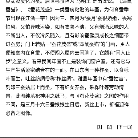
见女及皮化为蚕。后世称蚕神为“马明王”是出此说。《逼鼠
蚕猫》、《蚕花茂盛》一类蚕房粘贴的年画，为何育蚕季
节出现在江浙一带？因为三、四月为“蚕月”蚕很娇嫩，畏寒
怕风，又怕异味污染，如有衣装不洁，又有烟酒恶味的人
不断出入，不仅冷风随入，且有影响蚕健康成长之细菌带
进蚕房；门上若贴一“蚕花茂盛”或“逼鼠蚕猫”的门画，乡人
便知室内在育蚕，不便闯入屋内去闲聊了，它颇有“闲人止
步”之意义。看来民间年画不止是装饰门窗户室，还有它与
生产生活紧密结合在的一面。在山东有一种柞蚕，以食栎
叶而生，吐丝纺绸俗称“柞丝绸”。潍县年画中有“蚕姑宫”，
刻印三蚕姑居上而坐，下有妇女养蚕，采栎叶等劳动情
景，此图纯系祀神用之纸马，与《蚕花茂盛》之图的作用
不同，是三月十六日蚕娘娘生日后，新丝上市，祈福迎祥
必备之图像。
[1]
[2]
[下一页]