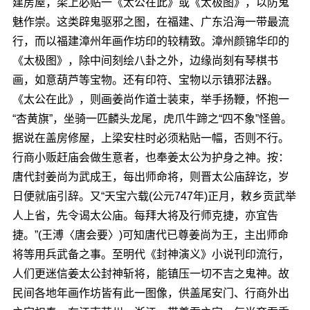
建房屋，梁上必贴一《太公在此》或《太极图》，以防鬼
魅作崇。这类辟鬼驱邪之图，在福建、广东沿海一带最流
行，而以福建漳州年画作坊印的较精致。漳州颜锦华印的
《太极图》，除中间刻绘八卦之外，边缘尚刻有琴棋书
画，如意葫芦等宝物。还有印符、宝物以示镇邪法器。
《太公在此》，则画姜尚作道士装束，举手扬鞭，怀抱一
“杏黄旗”，坐骑一匹麟头龙尾，虎爪牛蹄之“四不象”怪兽。
据说在盖房修屋，上梁安柱时必须粘贴一幅，否则不行。
行商小贩赶庙会做生意者，也奉姜太公为护身之神。按：
唐代封姜尚为武成王，每出师命将，则晋太公庙辞讫，岁
日便就庙引辞。又“天宝六载(公元747年)正月，敕乡贡武举
人上省，先令谒太公庙。每拜大将及行师克捷，亦宜告
捷。”(王溥〈唐会要〉)可知唐代已尊姜尚为王，主出师命
将等用兵武备之事。至明代《封神演义》小说刊印流行，
人们更迷信姜太公封神斩将，能镇压一切不吉之鬼神。故
民间各地年画作坊皆有此一图像，供盖尾安门、行商外出