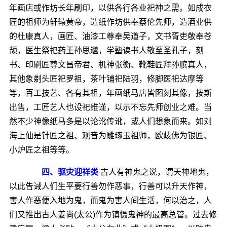
年画店或作坊长年刷印，以供各行各业祀神之需。如成衣
匠的祖师为轩辕黄帝，造纸作坊供奉蔡伦先师，造酒业供
的杜康真人，画匠、油漆工尊奉吴道子，文书胥吏敬奉苍
颉，医生祭祀药王孙思邈，学塾读书人敬至圣孔子，刻
书、印刷匠尊文昌帝君、机神张衡、靴鞋匠拜孙膑真人，
其他象剃头匠祀罗祖，茶叶铺祀陆羽，修脚医祀达摩等
等，百工技艺、各有其祖，年画纸马店皆图刻其像，按斯
出售，工匠艺人也设祀维谨，以示不忘先师创业之难。当
然不少神像纸马多是以论讹传讹，或人们想象而来。如刘
海上仙是针匠之祖、观音为雕琢玉祖师，欧歧佛为银匠、
小炉匠之祖等等。
四、驱灾迎祥类
古人有神鬼之说，谓天神地鬼，
以此告诫人们生平要行善勿作恶事，行善可以升天作神，
害人作恶便入地为鬼，而鬼为害人间生活，何以治之，人
们又推出古人姜尚(太公)作为镇慑鬼神的最高总管。过去修