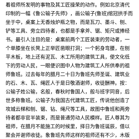
着祖师所发明的事物及其工匠操荣的动作。例如北京清代
印制的一幅《鲁公输子先师》，画公输子(鲁班)绾冠拱手而
坐于中，桌案上无香烛炉瓶之物，而是瓦刀、墨斗、刨、
铲等工具、旁立四待者，也都是手拿斧、锯、矩尺或捧经
书。最引人注目的是：桌案前两个工匠装束的劳动者，一
个单膝坐在长凳上正举匠凿眼打洞；一个躬身弯腰，在刨
平木板，地上还有泥瓦、木工所用的建筑工具，使文化低
下的劳动人民，一眼便识图中人物为建筑工人所供奉的祖
师鲁班。过去每年的腊月二十日为鲁班先师圣诞、建筑业
的石、木、瓦、绳匠人于是日敬酒谢师，收徒酬神。按：
公输子姓公输，名般，春秋时鲁国人，般与班字同音，后
世多称鲁班。公输子为我国古代建筑工匠，传说他创造了
攻城云梯和刨、锯、钻、绳尺等工具，故图中鲁班和两旁
待者都非官半装束，而是普通劳动人民模样。匠人尊其为
祖师，在腊月不能施工的时候里，择日为鲁班诞辰，借以
聚会并谢师收徒。象鲁班先师这样的祖师还有不少，木版