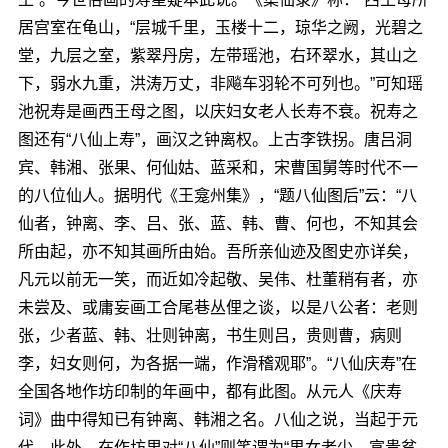
居宫室在龟山，“层城千里，玉楼十二，琼华之阙，光碧之
堂，九层之室，紫翠丹房，左带瑶池，右环翠水，其山之
下，弱水九重，洪涛万丈，非飚车羽轮不可列也。”可知瑶
池祝寿是画西王母之图，以庆妇女老人长寿不衰。祝寿之
图还有“八仙上寿”，画汉之钟离权。上古李铁拐。唐吕洞
宾、韩湘、张果、何仙姑、蓝采和，宋曹国舅等时代不一
的八位仙人。据明代《王龛州集》，“题八仙图后”云：“八
仙者，钟离、李、吕、张、蓝、韩、曹、何也，不知其会
所由起，亦不知其画所由始。吾所亲仙迹及图史亦详矣，
凡元以前无一笑，而近如冷起敬、吴伟、杜董稍有者，亦
未尝及、或庸妄画工合尾巷丛俚之谈，以是八公者：老则
张，少者蓝、韩、壮则钟离，书生则吕，贵则曹，病则
李，妇女则何，为各据一端，作滑稽观耶”。“八仙庆寿”在
全国各地作坊印制的年画中，都有此图。从元人《庆寿
词》曲中得知已有钟离、韩湘之名。八仙之说，当起于元
代。此外，在作坊里对“八仙”则笑谓为“男女老少，富贵贫