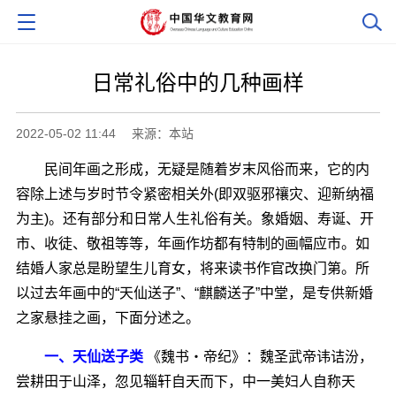
日常礼俗中的几种画样
2022-05-02 11:44
来源：本站
民间年画之形成，无疑是随着岁末风俗而来，它的内
容除上述与岁时节令紧密相关外(即双驱邪禳灾、迎新纳福
为主)。还有部分和日常人生礼俗有关。象婚姻、寿诞、开
市、收徒、敬祖等等，年画作坊都有特制的画幅应市。如
结婚人家总是盼望生儿育女，将来读书作官改换门第。所
以过去年画中的“天仙送子”、“麒麟送子”中堂，是专供新婚
之家悬挂之画，下面分述之。
一、天仙送子类
《魏书・帝纪》：魏圣武帝讳诘汾，
尝耕田于山泽，忽见辎轩自天而下，中一美妇人自称天