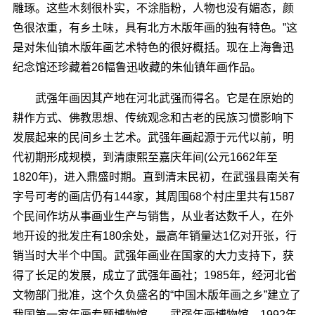
雕琢。这些木刻很朴实，不涂脂粉，人物也没有媚态，颜
色很浓重，有乡土味，具有北方木版年画的独有特色。”这
是对朱仙镇木版年画艺术特色的很好概括。现在上海鲁迅
纪念馆还珍藏着26幅鲁迅收藏的朱仙镇年画作品。
武强年画因其产地在河北武强而得名。它是在原始的
耕作方式、佛教思想、传统观念和古老的民族习惯影响下
发展起来的民间乡土艺术。武强年画起源于元代以前，明
代初期形成规模，到清康熙至嘉庆年间(公元1662年至
1820年)，进入鼎盛时期。直到清末民初，在武强县南关有
字号可考的画店仍有144家，其周围68个村庄里共有1587
个民间作坊从事画业生产与销售，从业者达数千人，在外
地开设的批发庄有180余处，最高年销量达1亿对开张，行
销当时大半个中国。武强年画业在国家的大力支持下，获
得了长足的发展，成立了武强年画社；1985年，经河北省
文物部门批准，这个久负盛名的“中国木版年画之乡”建立了
我国第一家年画专题博物馆――武强年画博物馆。1992年