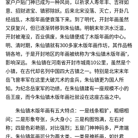
家户户贴门神已成为一种风尚，以祈求人寿年丰、吉祥如
意、招财进宝、镇邪除妖。后来北宋没落、灭亡，开卦几
经战乱，木版年画便衰落下来。到了明代，开封年画虽然
又获复兴，但已逐渐转移到朱仙镇。明朝末年洪水泛滥，
开封被淹没，百业俱废，朱仙镇便成了木版年画的中心。
明、清时期，朱仙镇就有300多家木版年画作坊，其作品畅
销各地，于是开封地区的年画被统称为“朱仙镇木版年画”，
影响深远。 朱仙镇在河南省开封市城南10公里，虽然是个
小镇，在古代却名列中国四大古镇之一。特别是北宋末年
岳飞曾率军在这里大破兀术的金兵，朱仙镇更为国人所
知。为纪念岳家军的功绩，在朱仙镇建有一座规模不小的
岳王座，而今朱仙镇木版年画社就设在这座古庙之中。
朱仙镇木版年画有五大特点：一是线条粗犷，粗细相
间；二是形象夸张，头大身小；三是构图饱满，左右对
称；四是色彩艳丽，对比强烈；五是门神神码多，严肃端
庄。朱仙镇年画可分为两大类，一类是神祗画，如灶君