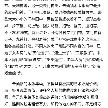
神、天地神等，另一类是门神类，朱仙镇木版年画中最多
的就是门神，门神中以秦琼、尉迟敬德两位武将为主。 那
些大大小小的门神画中，两位武将或衣着不同，或形态各
异：步下鞭、马上鞭、回头马鞭、抱鞭、竖刀、披袍等，
不下20种样式。除此之外，还有各种文武门神。文门神有
五子、九莲灯、福禄寿等；武门神常是戏曲中的忠臣义士
和各类英雄好汉。不同人的房门常贴不同内容的门神：已
婚子女辈房门贴“天仙送子”、“连生贵子”、“三娘教子”；中
年人房门贴“加官进禄”、“步步莲生”；老年人房门贴“松鹤延
年”和“寿星”之类；少年儿童居室房门贴“五子夺魁”、“刘海
戏金蟾”等。
朱仙镇的木版年画，不但具有极高的艺术收藏价值，
而且极具观赏价值，许多名人都曾收藏过朱仙镇的木版年
画，鲁迅先生给予其很高的评价：“朱仙镇的木版年画很
好，雕刻的线条粗健有力，和其他地方的不同，不是细巧