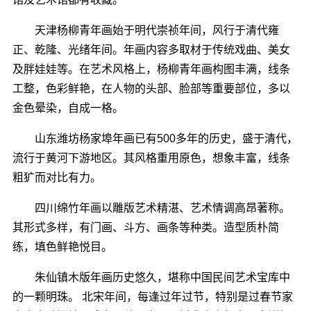
天津杨柳青年画始于明代崇祯年间，风行于清代雍
正、乾隆、光绪年间。年画内容多取材于传统戏曲、美女
及胖娃娃等。在艺术风格上，杨柳青年画构图丰满，线条
工整，色彩鲜艳，在人物的头部、脸部等重要部位，多以
金色晕染，自成一格。
山东潍坊杨家埠年画已有500多年的历史，盛于清代，
流行于黄河下游地区。其风格重用原色，想象丰富，线条
粗犷而对比有力。
四川绵竹年画以雕版艺术精湛、艺术情调高昂著称。
其形式多样，有门画、斗方、画条等种类。造型质朴简
练，填色鲜艳悦目。
朱仙镇木版年画历史悠久，堪称中国民间艺术宝库中
的一颗明珠。 北宋年间，每逢过年过节，特别是过春节家