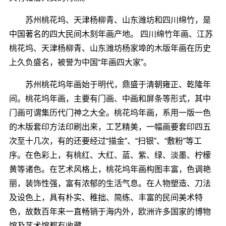
苏州桃花坞、天津杨柳青、山东潍坊和四川绵竹，是
中国著名的四大民间木刻年画产地。 四川绵竹年画、江苏
桃花坞、天津杨柳青、山东潍坊杨家埠的木版年画在历史
上久负盛名，被誉为中国“年画四大家”。
苏州桃花坞年画始于明代，鼎盛于清朝雍正、乾隆年
间。桃花坞年画，主要有门画、中画和屏条等形式，其中
门画可谓集历代门神之大全。桃花坞年画，系用一版一色
的木版套印方法印刷出来，工艺精美，一幅画要套印四五
次至十几次，有的还要经过“描金”、“扫银”、“敷粉”等工
序。在色彩上，有桃红、大红、蓝、紫、绿、淡墨、柠檬
黄等诸色。在艺术风格上，桃花坞年画构图丰富，色调艳
丽，装饰性强，富有浓郁的生活气息。在人物塑造、刀法
及设色上，具有朴实、稚拙、简练、丰富的民间美术特
色，故数百年来一直畅销于海内外，欧洲许多国家的博物
馆及艺术馆都有收藏。