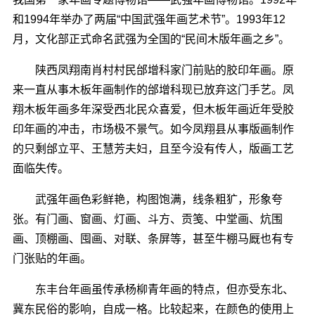
和1994年举办了两届“中国武强年画艺术节”。1993年12
月，文化部正式命名武强为全国的“民间木版年画之乡”。
陕西凤翔南肖村村民邰增科家门前贴的胶印年画。原
来一直从事木板年画制作的邰增科现已放弃这门手艺。凤
翔木板年画多年深受西北民众喜爱，但木板年画近年受胶
印年画的冲击，市场极不景气。如今凤翔县从事版画制作
的只剩邰立平、王慧芳夫妇，且至今没有传人，版画工艺
面临失传。
武强年画色彩鲜艳，构图饱满，线条粗犷，形象夸
张。有门画、窗画、灯画、斗方、贡笺、中堂画、炕围
画、顶棚画、囤画、对联、条屏等，甚至牛棚马厩也有专
门张贴的年画。
东丰台年画虽传承杨柳青年画的特点，但亦受东北、
冀东民俗的影响，自成一格。比较起来，在颜色的使用上