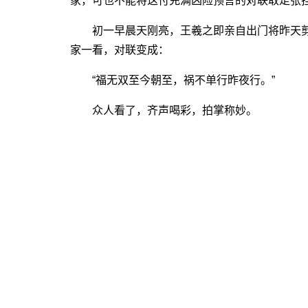
家，可也不能将这付充满凶险预言的对联取走张
初一早晨天刚亮，王羲之即亲自出门将昨天剪
家一看，对联变成：
“福无双至今朝至，祸不单行昨夜行。”
众人看了，齐声喝彩，拍掌称妙。