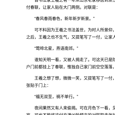
晋书法家王羲之有一年从山东老家移居到浙江
付春联，让家人贴在大门两侧。对联是：
“春风春雨春色，新年新岁新景。”
可不料因为王羲之书法盖世，为时人所景仰，
之后，王羲之也不生气，又提笔写了一付，让家
“莺啼北星，燕语南郊。”
谁知天明一看，又被人揭走了。可这天已是除
户门前都挂上了春联，惟独自己家门前空空落落
王羲之想了想，微微一笑，又提笔写了一付，
张贴于门上：
“福无双至，祸不单行。”
夜间果然又有人来偷揭。可在月色下一看，见