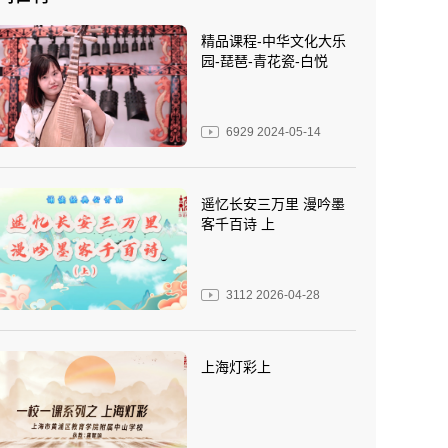
精品课程-中华文化大乐
园-琵琶-青花瓷-白悦
6929
2024-05-14
遥忆长安三万里 漫吟墨
客千百诗 上
3112
2026-04-28
上海灯彩上