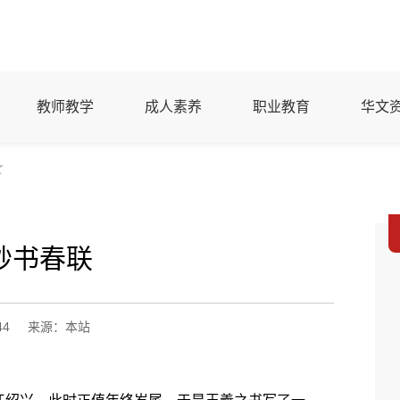
教师教学
成人素养
职业教育
华文
文
妙书春联
44
来源：本站