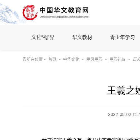
文化“视”界
华文教材
青少年学习
您所在位置 -
首页
-
中华文化
-
民风民俗
-
民俗礼仪
-
正
王羲之
2022-05-02 11: