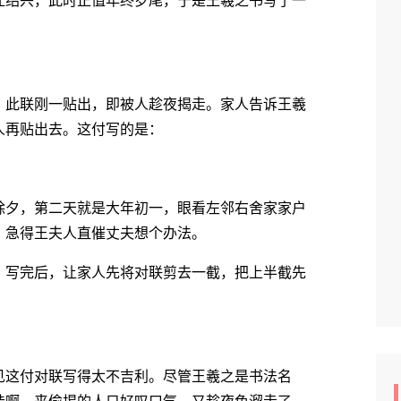
绍兴，此时正值年终岁尾，于是王羲之书写了一
此联刚一贴出，即被人趁夜揭走。家人告诉王羲
人再贴出去。这付写的是：
夕，第二天就是大年初一，眼看左邻右舍家家户
，急得王夫人直催丈夫想个办法。
写完后，让家人先将对联剪去一截，把上半截先
这付对联写得太不吉利。尽管王羲之是书法名