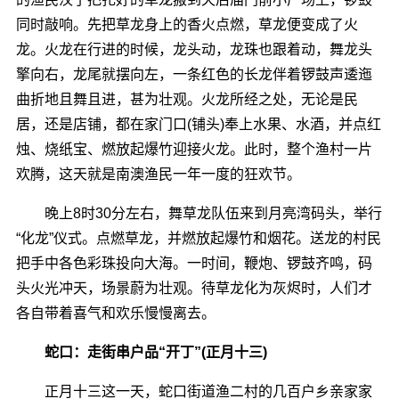
同时敲响。先把草龙身上的香火点燃，草龙便变成了火
龙。火龙在行进的时候，龙头动，龙珠也跟着动，舞龙头
擎向右，龙尾就摆向左，一条红色的长龙伴着锣鼓声逶迤
曲折地且舞且进，甚为壮观。火龙所经之处，无论是民
居，还是店铺，都在家门口(铺头)奉上水果、水酒，并点红
烛、烧纸宝、燃放起爆竹迎接火龙。此时，整个渔村一片
欢腾，这天就是南澳渔民一年一度的狂欢节。
晚上8时30分左右，舞草龙队伍来到月亮湾码头，举行
“化龙”仪式。点燃草龙，并燃放起爆竹和烟花。送龙的村民
把手中各色彩珠投向大海。一时间，鞭炮、锣鼓齐鸣，码
头火光冲天，场景蔚为壮观。待草龙化为灰烬时，人们才
各自带着喜气和欢乐慢慢离去。
蛇口：走街串户品“开丁”(正月十三)
正月十三这一天，蛇口街道渔二村的几百户乡亲家家