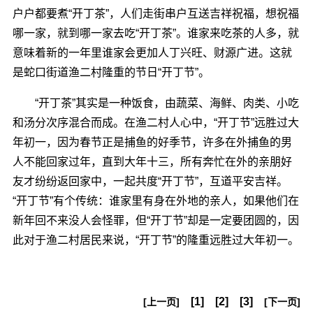
户户都要煮“开丁茶”，人们走街串户互送吉祥祝福，想祝福
哪一家，就到哪一家去吃“开丁茶”。谁家来吃茶的人多，就
意味着新的一年里谁家会更加人丁兴旺、财源广进。这就
是蛇口街道渔二村隆重的节日“开丁节”。
“开丁茶”其实是一种饭食，由蔬菜、海鲜、肉类、小吃
和汤分次序混合而成。在渔二村人心中，“开丁节”远胜过大
年初一，因为春节正是捕鱼的好季节，许多在外捕鱼的男
人不能回家过年，直到大年十三，所有奔忙在外的亲朋好
友才纷纷返回家中，一起共度“开丁节”，互道平安吉祥。
“开丁节”有个传统：谁家里有身在外地的亲人，如果他们在
新年回不来没人会怪罪，但“开丁节”却是一定要团圆的，因
此对于渔二村居民来说，“开丁节”的隆重远胜过大年初一。
[1]
[2]
[3]
[上一页]
[下一页]