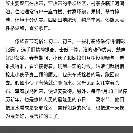
族主要聚居在热带，亚热带的平坝地区，村寨多临江河湖
泊，住宅通常每户一座竹楼、竹篱环绕，果树、翠竹掩
映、环境十分优美。四周田地肥沃，物产丰富。傣族人民
性格温和，喜爱歌舞。
傣族春节习俗：初二、初三，一些村寨将举行“象脚鼓
比赛”，选手们精神振奋、击鼓不停，谁的动作优美、鼓声
好即获奖。春节期间，小伙子和姑娘们互相投掷糠包，看
谁投得准，看谁接得着。玩到一定的时候，姑娘们就悄悄
抢走小伙子身上佩的腰刀、包头布或拴着的马，跑回家
去。假如小伙子有情就追随而来。父母见到女儿拿着头
布、牵着骏马回来，便设宴款待。另外，每年4月13日是傣
历新年，也是傣族人民的最隆重的节日――泼水节，他们
把泼水看成是驱邪除污，吉祥如意的象征，也把这一天视
为最美好，最吉祥的日子。