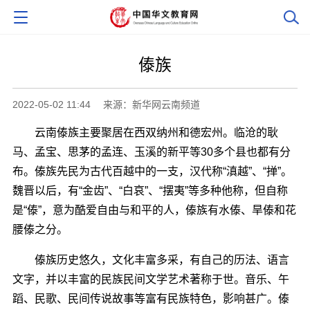
傣族
2022-05-02 11:44
来源：新华网云南频道
云南傣族主要聚居在西双纳州和德宏州。临沧的耿
马、孟宝、思茅的孟连、玉溪的新平等30多个县也都有分
布。傣族先民为古代百越中的一支，汉代称“滇越”、“掸”。
魏晋以后，有“金齿”、“白哀”、“摆夷”等多种他称，但自称
是“傣”，意为酷爱自由与和平的人，傣族有水傣、旱傣和花
腰傣之分。
傣族历史悠久，文化丰富多采，有自己的历法、语言
文字，并以丰富的民族民间文学艺术著称于世。音乐、午
蹈、民歌、民间传说故事等富有民族特色，影响甚广。傣